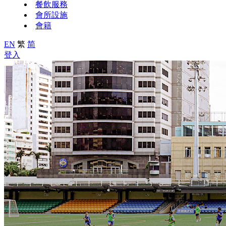
餐飲服務
會所設施
會籍
EN
繁
简
登入