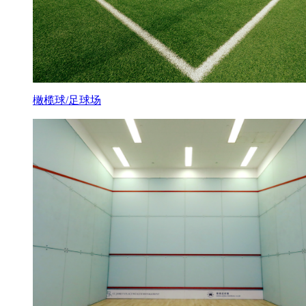
橄榄球/足球场