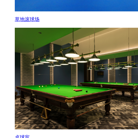
草地滚球场
桌球室