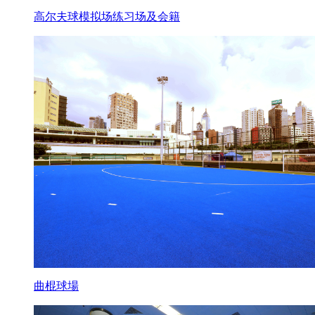
高尔夫球模拟场练习场及会籍
曲棍球場