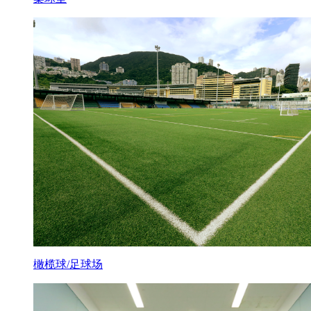
橄榄球/足球场