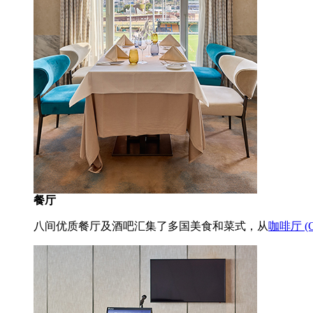
餐厅
八间优质餐厅及酒吧汇集了多国美食和菜式，从
咖啡厅 (Co