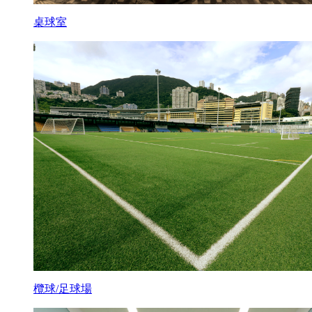
桌球室
欖球/足球場