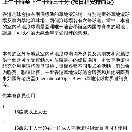
上午十時至下午十時三十分 (按日程安排而定)
香港足球會擁有兩個標準的草地滾球場：分別是室外草地滾球
場及室內草地滾球場，兩個滾球場各有六條球道。當中，本會
的室內草地滾球場是亞洲唯一適合舉辦室內國際賽事的場地，
讓選手可以不論天氣全年享受滾球的樂趣。
本會的室外草地及室內草地滾球場均為會員及其朋友和家屬提
供一個既可享受運動又可放鬆身心的優良場所。本會草地滾球
組充分利用這些優良設施，舉辦各種不同形式的活動，例如會
內聯賽、聯誼比賽、主辦香港草地滾球總會聯賽和其他國際賽
事如國際老虎盃(International Tiger Bowls)草地滾球世界邀請賽
等。
供本會會員使用
1
16歲或以上人士
2
16歲以下人士須在一位成人草地滾球組會員陪同下使用