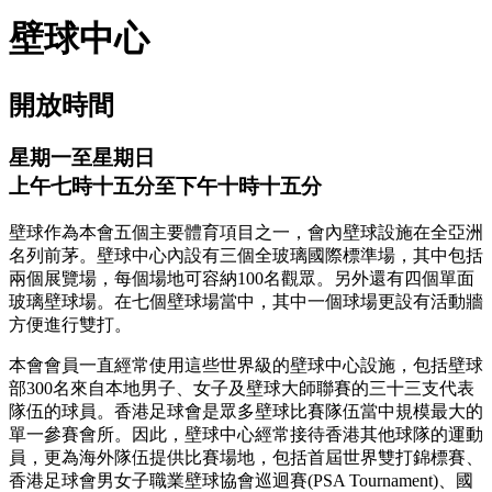
壁球中心
開放時間
星期一至星期日
上午七時十五分至下午十時十五分
壁球作為本會五個主要體育項目之一，會內壁球設施在全亞洲
名列前茅。壁球中心內設有三個全玻璃國際標準場，其中包括
兩個展覽場，每個場地可容納100名觀眾。另外還有四個單面
玻璃壁球場。在七個壁球場當中，其中一個球場更設有活動牆
方便進行雙打。
本會會員一直經常使用這些世界級的壁球中心設施，包括壁球
部300名來自本地男子、女子及壁球大師聯賽的三十三支代表
隊伍的球員。香港足球會是眾多壁球比賽隊伍當中規模最大的
單一參賽會所。因此，壁球中心經常接待香港其他球隊的運動
員，更為海外隊伍提供比賽場地，包括首屆世界雙打錦標賽、
香港足球會男女子職業壁球協會巡迴賽(PSA Tournament)、國