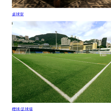
桌球室
欖球/足球場